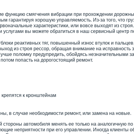
ие функцию смягчения вибрации при прохождении дорожны
мым гарантируя хорошую управляемость. Из-за того, что гр
воначальные характеристики, или вовсе выходят из строя. 
ми услугами вы можете обратиться в наш сервисный центр 
локи реактивных тяг, повышенный износ втулок и пальцев,
 выход из строя рессор, обращая внимание на исправность 
учше поломку предупредить, обойдясь незначительными зат
 потом попасть на дорогостоящий ремонт.
 крепятся к кронштейнам
ны, в случае необходимости ремонт, или замена на новые.
й стороны автомобиля менять ее только на аналогичную по
вующие неприятности при его управлении. Иногда клиенты о