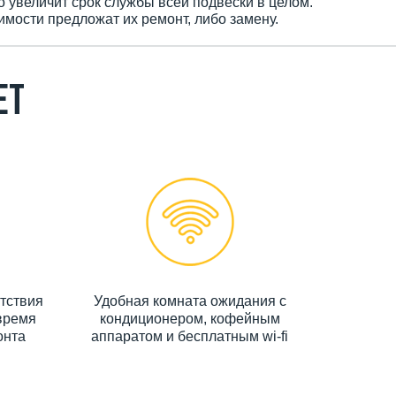
о увеличит срок службы всей подвески в целом.
имости предложат их ремонт, либо замену.
ет
тствия
Удобная комната ожидания с
время
кондиционером, кофейным
онта
аппаратом и бесплатным wi-fi