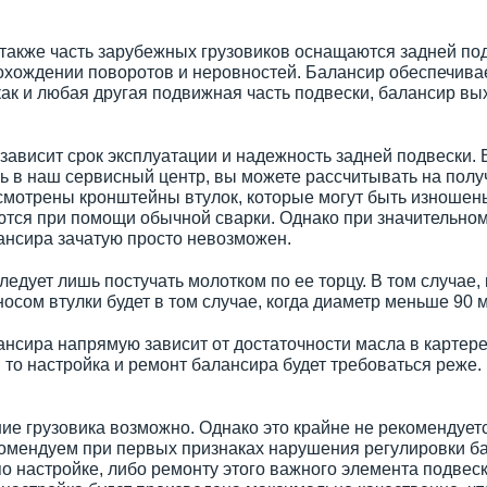
также часть зарубежных грузовиков оснащаются задней по
рохождении поворотов и неровностей. Балансир обеспечивае
как и любая другая подвижная часть подвески, балансир вых
ависит срок эксплуатации и надежность задней подвески. В
ь в наш сервисный центр, вы можете рассчитывать на полу
смотрены кронштейны втулок, которые могут быть изношен
тся при помощи обычной сварки. Однако при значительном 
ансира зачатую просто невозможен.
ледует лишь постучать молотком по ее торцу. В том случае
сом втулки будет в том случае, когда диаметр меньше 90 
сира напрямую зависит от достаточности масла в картере 
, то настройка и ремонт балансира будет требоваться реже.
 грузовика возможно. Однако это крайне не рекомендуется
омендуем при первых признаках нарушения регулировки б
о настройке, либо ремонту этого важного элемента подвес